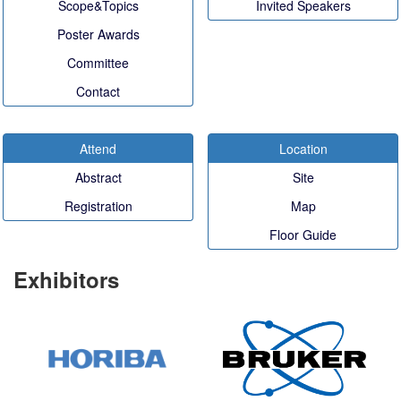
Scope&Topics
Invited Speakers
Poster Awards
Committee
Contact
Attend
Location
Abstract
Site
Registration
Map
Floor Guide
Exhibitors