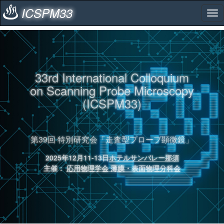
ICSPM33
33rd International Colloquium
on Scanning Probe Microscopy
(ICSPM33)
第39回 特別研究会「走査型プローブ顕微鏡」
2025年12月11-13日
ホテルサンバレー那須
主催：
応用物理学会 薄膜・表面物理分科会