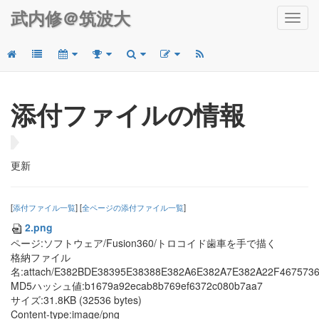
武内修＠筑波大
Toggl
navig
添付ファイルの情報
更新
[
添付ファイル一覧
] [
全ページの添付ファイル一覧
]
2.png
ページ:ソフトウェア/Fusion360/トロコイド歯車を手で描く
格納ファイル
名:attach/E382BDE38395E38388E382A6E382A7E382A22F46757
MD5ハッシュ値:b1679a92ecab8b769ef6372c080b7aa7
サイズ:31.8KB (32536 bytes)
Content-type:image/png