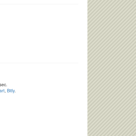
sec.
art
,
Bitly
.