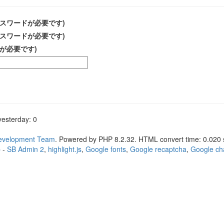
スワードが必要です)
スワードが必要です)
が必要です)
yesterday: 0
Development Team
. Powered by PHP 8.2.32. HTML convert time: 0.020 
p
-
SB Admin 2
,
highlight.js
,
Google fonts
,
Google recaptcha
,
Google ch