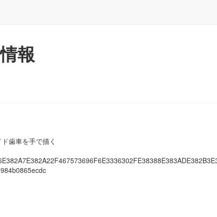
情報
ロコイド歯車を手で描く
A6E382A7E382A22F467573696F6E3336302FE38388E383ADE382B3
984b0865ecdc