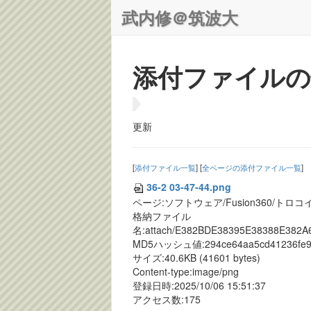
武内修＠筑波大
添付ファイルの
更新
[
添付ファイル一覧
] [
全ページの添付ファイル一覧
]
36-2 03-47-44.png
ページ:ソフトウェア/Fusion360/ト
格納ファイル
名:attach/E382BDE38395E38388E382
MD5ハッシュ値:294ce64aa5cd41236fe9
サイズ:40.6KB (41601 bytes)
Content-type:image/png
登録日時:2025/10/06 15:51:37
アクセス数:175