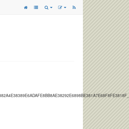
E382A4E38389E6ADAFE8BB8AE38292E6898BE381A7E68F8FE3818F