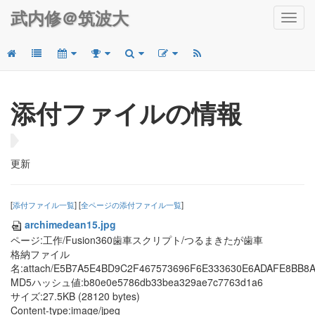
武内修＠筑波大
Toggl
navig
添付ファイルの情報
更新
[
添付ファイル一覧
] [
全ページの添付ファイル一覧
]
archimedean15.jpg
ページ:工作/Fusion360歯車スクリプト/つるまきたが歯車
格納ファイル
名:attach/E5B7A5E4BD9C2F467573696F6E333630E6ADAFE8BB8
MD5ハッシュ値:b80e0e5786db33bea329ae7c7763d1a6
サイズ:27.5KB (28120 bytes)
Content-type:image/jpeg