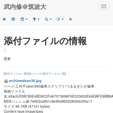
武内修＠筑波大
Toggl
navig
添付ファイルの情報
更新
[
添付ファイル一覧
] [
全ページの添付ファイル一覧
]
archimedean38.jpg
ページ:工作/Fusion360歯車スクリプト/つるまきたが歯車
格納ファイル
名:attach/E5B7A5E4BD9C2F467573696F6E333630E6ADAFE8BB8
MD5ハッシュ値:7e803ce801c9e9b48b522806fe35fa17
サイズ:46.1KB (47161 bytes)
Content-type:image/jpeg