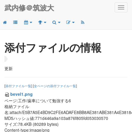
武内修＠筑波大
Toggl
navig
添付ファイルの情報
更新
[
添付ファイル一覧
] [
全ページの添付ファイル一覧
]
bevel1.png
ページ:工作/歯車について勉強する6
格納ファイル
名:attach/E5B7A5E4BD9C2FE6ADAFE8BB8AE381ABE381A4E3818
MD5ハッシュ値:771d446a9a103a876f805fd053030570
サイズ:78.4KB (80289 bytes)
Content-type:image/png