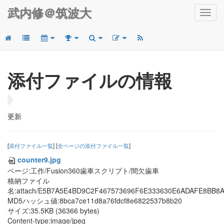
武内修＠筑波大
Toggl
navig
添付ファイルの情報
更新
[
添付ファイル一覧
] [
全ページの添付ファイル一覧
]
counter9.jpg
ページ:工作/Fusion360歯車スクリプト/間欠歯車
格納ファイル
名:attach/E5B7A5E4BD9C2F467573696F6E333630E6ADAFE8BB8
MD5ハッシュ値:8bca7ce11d8a76fdcf8e6822537b8b20
サイズ:35.5KB (36366 bytes)
Content-type:image/jpeg