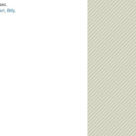
sec.
art
,
Bitly
.