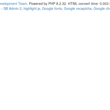
Development Team
. Powered by PHP 8.2.32. HTML convert time: 0.003 
p
-
SB Admin 2
,
highlight.js
,
Google fonts
,
Google recaptcha
,
Google ch