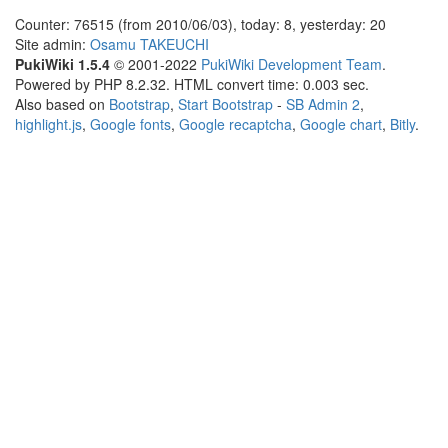
Counter: 76515 (from 2010/06/03), today: 8, yesterday: 20
Site admin:
Osamu TAKEUCHI
PukiWiki 1.5.4
© 2001-2022
PukiWiki Development Team
.
Powered by PHP 8.2.32. HTML convert time: 0.003 sec.
Also based on
Bootstrap
,
Start Bootstrap
-
SB Admin 2
,
highlight.js
,
Google fonts
,
Google recaptcha
,
Google chart
,
Bitly
.