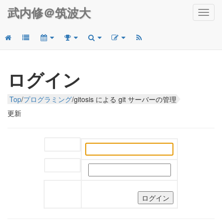
武内修＠筑波大
Toggl
navig
ログイン
Top
/
プログラミング
/
gitosis による git サーバーの管理
更新
ユーザー名:
パスワード: