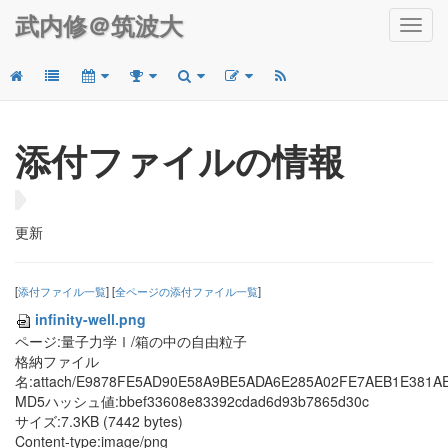
武内修＠筑波大
Toggl
navig
添付ファイルの情報
更新
[
添付ファイル一覧
] [
全ページの添付ファイル一覧
]
infinity-well.png
ページ:量子力学Ⅰ/箱の中の自由粒子
格納ファイル
名:attach/E9878FE5AD90E58A9BE5ADA6E285A02FE7AEB1E381
MD5ハッシュ値:bbef33608e83392cdad6d93b7865d30c
サイズ:7.3KB (7442 bytes)
Content-type:image/png