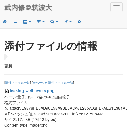
武内修＠筑波大
Toggl
navig
添付ファイルの情報
更新
[
添付ファイル一覧
] [
全ページの添付ファイル一覧
]
leaking-well-levels.png
ページ:量子力学Ⅰ/箱の中の自由粒子
格納ファイル
名:attach/E9878FE5AD90E58A9BE5ADA6E285A02FE7AEB1E381
MD5ハッシュ値:413ad7ac1a3e42601fef7ee72150844c
サイズ:17.1KB (17512 bytes)
Content-type:image/png