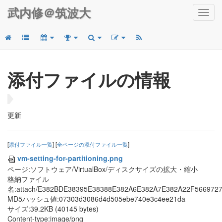
武内修＠筑波大
Toggl
navig
添付ファイルの情報
更新
[
添付ファイル一覧
] [
全ページの添付ファイル一覧
]
vm-setting-for-partitioning.png
ページ:ソフトウェア/VirtualBox/ディスクサイズの拡大・縮小
格納ファイル
名:attach/E382BDE38395E38388E382A6E382A7E382A22F56697
MD5ハッシュ値:07303d3086d4d505ebe740e3c4ee21da
サイズ:39.2KB (40145 bytes)
Content-type:image/png