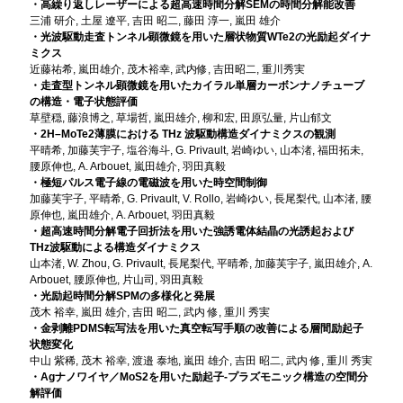
・高繰り返しレーザーによる超高速時間分解SEMの時間分解能改善
三浦 研介, 土屋 遼平, 吉田 昭二, 藤田 淳一, 嵐田 雄介
・光波駆動走査トンネル顕微鏡を用いた層状物質WTe2の光励起ダイナ
ミクス
近藤祐希, 嵐田雄介, 茂木裕幸, 武内修, 吉田昭二, 重川秀実
・走査型トンネル顕微鏡を用いたカイラル単層カーボンナノチューブ
の構造・電子状態評価
草壁穏, 藤浪博之, 草場哲, 嵐田雄介, 柳和宏, 田原弘量, 片山郁文
・2H–MoTe2薄膜における THz 波駆動構造ダイナミクスの観測
平晴希, 加藤芙宇子, 塩谷海斗, G. Privault, 岩崎ゆい, 山本渚, 福田拓未,
腰原伸也, A. Arbouet, 嵐田雄介, 羽田真毅
・極短パルス電子線の電磁波を用いた時空間制御
加藤芙宇子, 平晴希, G. Privault, V. Rollo, 岩崎ゆい, 長尾梨代, 山本渚, 腰
原伸也, 嵐田雄介, A. Arbouet, 羽田真毅
・超高速時間分解電子回折法を用いた強誘電体結晶の光誘起および
THz波駆動による構造ダイナミクス
山本渚, W. Zhou, G. Privault, 長尾梨代, 平晴希, 加藤芙宇子, 嵐田雄介, A.
Arbouet, 腰原伸也, 片山司, 羽田真毅
・光励起時間分解SPMの多様化と発展
茂木 裕幸, 嵐田 雄介, 吉田 昭二, 武内 修, 重川 秀実
・金剥離PDMS転写法を用いた真空転写手順の改善による層間励起子
状態変化
中山 紫稀, 茂木 裕幸, 渡邉 泰地, 嵐田 雄介, 吉田 昭二, 武内 修, 重川 秀実
・Agナノワイヤ／MoS2を用いた励起子-プラズモニック構造の空間分
解評価