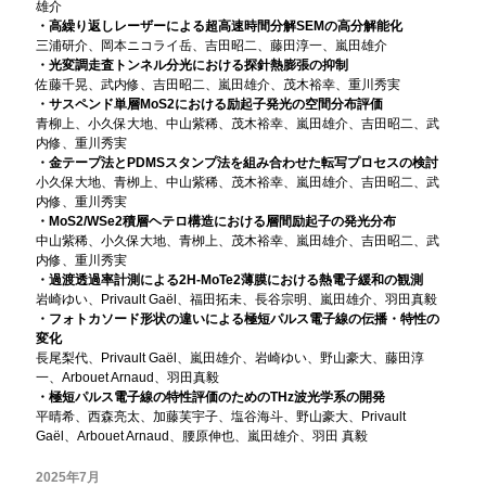
雄介
・高繰り返しレーザーによる超高速時間分解SEMの高分解能化
三浦研介、岡本ニコライ岳、吉田昭二、藤田淳一、嵐田雄介
・光変調走査トンネル分光における探針熱膨張の抑制
佐藤千晃、武内修、吉田昭二、嵐田雄介、茂木裕幸、重川秀実
・サスペンド単層MoS2における励起子発光の空間分布評価
青柳上、小久保大地、中山紫稀、茂木裕幸、嵐田雄介、吉田昭二、武
内修、重川秀実
・金テープ法とPDMSスタンプ法を組み合わせた転写プロセスの検討
小久保大地、青栁上、中山紫稀、茂木裕幸、嵐田雄介、吉田昭二、武
内修、重川秀実
・MoS2/WSe2積層ヘテロ構造における層間励起子の発光分布
中山紫稀、小久保大地、青栁上、茂木裕幸、嵐田雄介、吉田昭二、武
内修、重川秀実
・過渡透過率計測による2H-MoTe2薄膜における熱電子緩和の観測
岩崎ゆい、Privault Gaël、福田拓未、長谷宗明、嵐田雄介、羽田真毅
・フォトカソード形状の違いによる極短パルス電子線の伝播・特性の
変化
長尾梨代、Privault Gaël、嵐田雄介、岩崎ゆい、野山豪大、藤田淳
一、Arbouet Arnaud、羽田真毅
・極短パルス電子線の特性評価のためのTHz波光学系の開発
平晴希、西森亮太、加藤芙宇子、塩谷海斗、野山豪大、Privault
Gaël、Arbouet Arnaud、腰原伸也、嵐田雄介、羽田 真毅
2025年7月