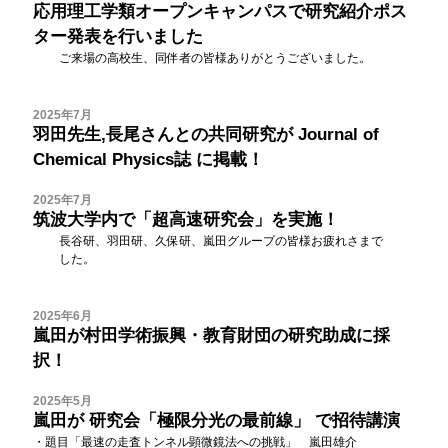
応用理工学類オープンキャンパスで研究紹介ポス
ター発表を行いました
ご来場の高校生、同伴者の皆様ありがとうございました。
2025年7月
羽田先生,長尾さんとの共同研究が
Journal of
Chemical Physics誌
に掲載！
2025年7月
筑波大学内で「超高速研究会」を実施！
長谷研、羽田研、久保研、嵐田グループの皆様お疲れさまで
した。
2025年6月
嵐田が村田学術振興・教育財団の研究助成に採
択！
2025年5月
嵐田が
研究会「極限分光の最前線」
で招待講演
・題目「最速の走査トンネル顕微鏡法への挑戦」 嵐田雄介