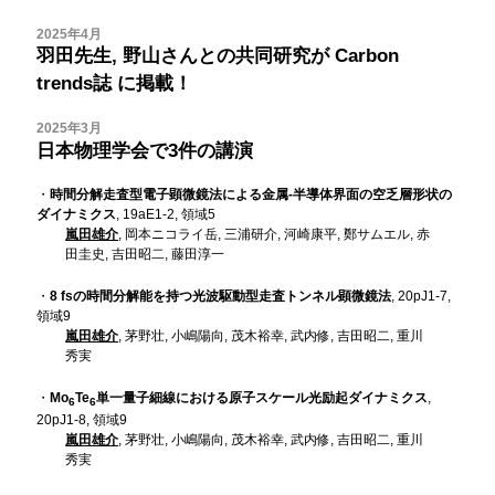
2025年4月
羽田先生, 野山さんとの共同研究が
Carbon
trends誌
に掲載！
2025年3月
日本物理学会で3件の講演
・
時間分解走査型電子顕微鏡法による金属-半導体界面の空乏層形状の
ダイナミクス
, 19aE1-2, 領域5
嵐田雄介
, 岡本ニコライ岳, 三浦研介, 河崎康平, 鄭サムエル, 赤
田圭史, 吉田昭二, 藤田淳一
・
8 fsの時間分解能を持つ光波駆動型走査トンネル顕微鏡法
, 20pJ1-7,
領域9
嵐田雄介
, 茅野壮, 小嶋陽向, 茂木裕幸, 武内修, 吉田昭二, 重川
秀実
・
Mo
Te
単一量子細線における原子スケール光励起ダイナミクス
,
6
6
20pJ1-8, 領域9
嵐田雄介
, 茅野壮, 小嶋陽向, 茂木裕幸, 武内修, 吉田昭二, 重川
秀実