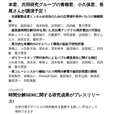
本君、共同研究グループの青柳君、小久保君、長
尾さんが講演予定！
・光波駆動走査トンネル分光法のための広帯域中赤外パルスの振幅制
御
茅野壮、嵐田雄介、茂木裕幸、吉田昭二、武内修、重川秀実
・超高速時間分解SEMを用いた光伝導アンテナの局所電位の可視化
岡本ニコライ岳、嵐田雄介、川﨑康平、羽田真毅、吉田昭二、鄭サム
エル、赤田圭史、藤田淳一
・異方的な単層MoS2サスペンド構造の励起子特性評価
青柳上、小久保大地、清水歩、茂木裕幸、嵐田雄介、吉田昭二、武内
修、重川秀実
・ポリマースタンプ押付条件によるバブル構造発生に関する検討
小久保大地、清水歩、青栁上、茂木裕幸、嵐田雄介、吉田昭二、武内
修、重川秀実
・高コヒーレンスかつ極短パルス時間分解電子線回折装置の開発
長尾梨代、岩崎ゆい、Privault Gaël、嵐田雄介、鈴木弘朗、林靖彦、
藤田淳一、羽田真毅
2024年5月
時間分解SEMに関する研究成果がプレスリリー
ス!
次世代電子デバイスの局所動作を観察する新しい手法として
期待できます