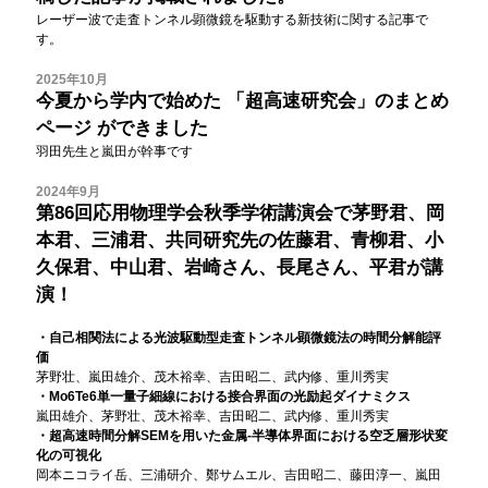
レーザー波で走査トンネル顕微鏡を駆動する新技術に関する記事で
す。
2025年10月
今夏から学内で始めた
「超高速研究会」のまとめ
ページ
ができました
羽田先生と嵐田が幹事です
2024年9月
第86回応用物理学会秋季学術講演会で茅野君、岡
本君、三浦君、共同研究先の佐藤君、青柳君、小
久保君、中山君、岩崎さん、長尾さん、平君が講
演！
・自己相関法による光波駆動型走査トンネル顕微鏡法の時間分解能評
価
茅野壮、嵐田雄介、茂木裕幸、吉田昭二、武内修、重川秀実
・Mo6Te6単一量子細線における接合界面の光励起ダイナミクス
嵐田雄介、茅野壮、茂木裕幸、吉田昭二、武内修、重川秀実
・超高速時間分解SEMを用いた金属-半導体界面における空乏層形状変
化の可視化
岡本ニコライ岳、三浦研介、鄭サムエル、吉田昭二、藤田淳一、嵐田