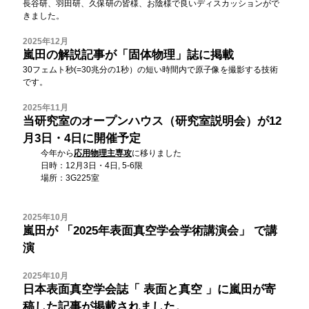
長谷研、羽田研、久保研の皆様、お陰様で良いディスカッションがで
きました。
2025年12月
嵐田の解説記事が「
固体物理
」誌に掲載
30フェムト秒(=30兆分の1秒）の短い時間内で原子像を撮影する技術
です。
2025年11月
当研究室のオープンハウス（研究室説明会）が12
月3日・4日に開催予定
今年から
応用物理主専攻
に移りました
日時：12月3日・4日, 5-6限
場所：3G225室
2025年10月
嵐田が
「2025年表面真空学会学術講演会」
で講
演
2025年10月
日本表面真空学会誌「
表面と真空
」に嵐田が寄
稿した記事が掲載されました。