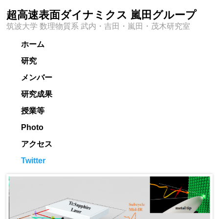
超高速表面ダイナミクス 嵐田グループ
筑波大学 数理物質系 武内・吉田・嵐田・茂木研究室
ホーム
研究
メンバー
研究成果
授業等
Photo
アクセス
Twitter