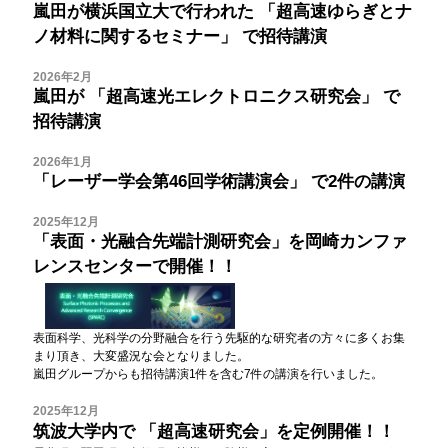
嵐田が横浜国立大で行われた
「超高速ゆらぎとナ
ノ材料に関するセミナー」
で招待講演
2026年2月
嵐田が
「超高速光エレクトロニクス研究会」
で
招待講演
2026年1月
「レーザー学会第46回学術講演会」
で2件の講演
2025年12月
「
表面・光融合先端計測研究会
」を岡崎カンファ
レンスセンターで開催！！
表面科学、光科学の分野融合を行う先駆的な研究者の方々に多くお集
まり頂き、大変盛況な会となりました。
嵐田グループからも招待講演1件を含む7件の講演を行いました。
2025年12月
筑波大学内で
「超高速研究会」
を定例開催！！