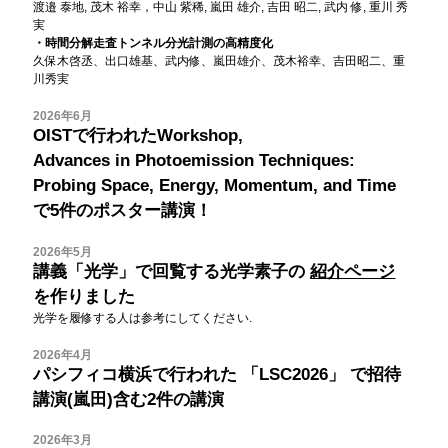
渡邉 泰地, 茂木 裕幸，中山 紫稀, 嵐田 雄介, 吉田 昭二, 武内 修, 重川 秀
実
・時間分解走査トンネル分光計測の高精度化
久保木啓丞、出口雄基、武内修、嵐田雄介、茂木裕幸、吉田昭二、重
川秀実
2026年6月
OISTで行われたWorkshop,
Advances in Photoemission Techniques:
Probing Space, Energy, Momentum, and Time
で5件のポスター講演！
2026年5月
講義「光学」で回覧する光学素子の
紹介ページ
を作りました
光学を履修する人は参考にしてください.
2026年4月
パシフィコ横浜で行われた
「LSC2026」
で招待
講演(嵐田)含む2件の講演
2026年3月