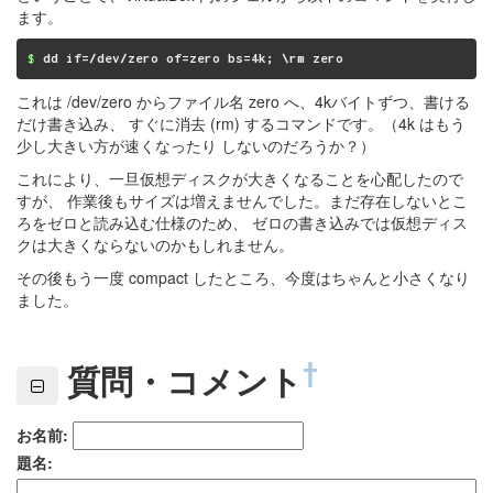
ます。
$
 dd if=/dev/zero of=zero bs=4k; \rm zero
これは /dev/zero からファイル名 zero へ、4kバイトずつ、書ける
だけ書き込み、 すぐに消去 (rm) するコマンドです。（4k はもう
少し大きい方が速くなったり しないのだろうか？）
これにより、一旦仮想ディスクが大きくなることを心配したので
すが、 作業後もサイズは増えませんでした。まだ存在しないとこ
ろをゼロと読み込む仕様のため、 ゼロの書き込みでは仮想ディス
クは大きくならないのかもしれません。
その後もう一度 compact したところ、今度はちゃんと小さくなり
ました。
†
質問・コメント
お名前:
題名: