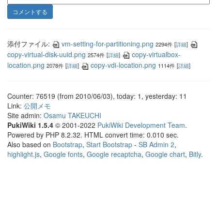
添付ファイル:
vm-setting-for-partitioning.png
2294件
[
詳細
]
copy-virtual-disk-uuid.png
copy-virtualbox-
2574件
[
詳細
]
location.png
copy-vdi-location.png
2078件
[
詳細
]
1114件
[
詳細
]
Counter: 76519 (from 2010/06/03), today: 1, yesterday: 11
Link:
公開メモ
Site admin:
Osamu TAKEUCHI
PukiWiki 1.5.4
© 2001-2022
PukiWiki Development Team
.
Powered by PHP 8.2.32. HTML convert time: 0.010 sec.
Also based on
Bootstrap
,
Start Bootstrap
-
SB Admin 2
,
highlight.js
,
Google fonts
,
Google recaptcha
,
Google chart
,
Bitly
.