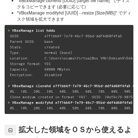
"VBoxManage clonehd [UUID] [target file name]" でディス
クをコピーできます (必要に応じて)
"VBoxManage modifyhd [UUID] --resize [Size(MB)]" でディ
スク領域を拡大できます
>
 VBoxManage list hdds
 UUID:           e7f1bb6f-7e79-46c7-95bd-ddf4d60f4fa5

 Parent UUID:    base

 State:          created

 Type:           normal (base)

 Location:       C:\Users\osamu\VirtualBox VMs\Debian9\Debian
 Storage format: VDI

 Capacity:       60000 MBytes

 Encryption:     disabled

>
 VBoxManage clonehd e7f1bb6f-7e79-46c7-95bd-ddf4d60f4fa5 C:
 0%...10%...20%...30%...40%...50%...60%...70%...80%...90%...1
>
 VBoxManage modifyhd e7f1bb6f-7e79-46c7-95bd-ddf4d60f4fa5 -
 0%...10%...20%...30%...40%...50%...60%...70%...80%...90%...
拡大した領域をＯＳから使えるよ