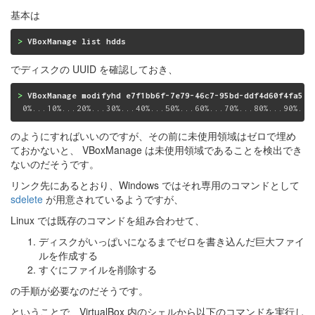
基本は
>
 VBoxManage list hdds
でディスクの UUID を確認しておき、
>
 VBoxManage modifyhd e7f1bb6f-7e79-46c7-95bd-ddf4d60f4fa5 -
 0%...10%...20%...30%...40%...50%...60%...70%...80%...90%...
のようにすればいいのですが、その前に未使用領域はゼロで埋め
ておかないと、 VBoxManage は未使用領域であることを検出でき
ないのだそうです。
リンク先にあるとおり、Windows ではそれ専用のコマンドとして
sdelete
が用意されているようですが、
Linux では既存のコマンドを組み合わせて、
ディスクがいっぱいになるまでゼロを書き込んだ巨大ファイ
ルを作成する
すぐにファイルを削除する
の手順が必要なのだそうです。
ということで、VirtualBox 内のシェルから以下のコマンドを実行し