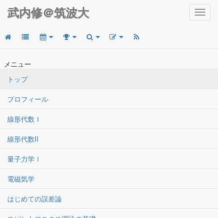
武内修＠筑波大
Toggl
navig
メニュー
トップ
プロフィール
線形代数Ｉ
線形代数II
量子力学Ⅰ
電磁気学
はじめての誤差論