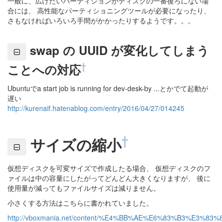
一般に、広げたいパーティションがディスクの一番後ろにない場
合には、 高性能なパーティショニングツールが必要になったり、
さもなければいろいろ手間がかかったりするようです。。。
swap の UUID が変化してしまう
†
ことへの対応
Ubuntuでa start job is running for dev-desk-by ...とかでて起動が
遅い
http://kurenaif.hatenablog.com/entry/2016/04/27/014245
†
サイズの縮小
仮想ディスクを可変サイズで作成したる場合、 仮想ディスクのフ
ァイルは中の容量にしたがってどんどん大きくなりますが、 後に
使用量が減ってもファイルサイズは減りません。
小さくする方法はこちらに書かれていました。
http://vboxmania.net/content/%E4%BB%AE%E6%83%B3%E