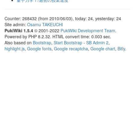
量子力学Ⅰ/過去の授業進度
Counter: 268432 (from 2010/06/03), today: 24, yesterday: 24
Site admin:
Osamu TAKEUCHI
PukiWiki 1.5.4
© 2001-2022
PukiWiki Development Team
.
Powered by PHP 8.2.32. HTML convert time: 0.003 sec.
Also based on
Bootstrap
,
Start Bootstrap
-
SB Admin 2
,
highlight.js
,
Google fonts
,
Google recaptcha
,
Google chart
,
Bitly
.