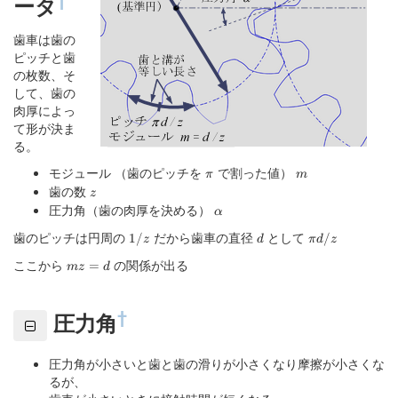
ータ
歯車は歯の
ピッチと歯
の枚数、そ
して、歯の
肉厚によっ
て形が決ま
る。
モジュール （歯のピッチを
\pi
で割った値）
m
π
m
歯の数
z
z
圧力角（歯の肉厚を決める）
\alpha
α
歯のピッチは円周の
1/z
だから歯車の直径
d
として
\pi
1/
/
z
d
π
d
z
d/z
ここから
mz=d
の関係が出る
=
m
z
d
†
圧力角
圧力角が小さいと歯と歯の滑りが小さくなり摩擦が小さくな
るが、