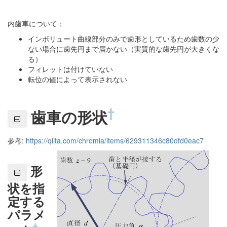
内歯車について：
インボリュート曲線部分のみで歯形としているため歯数の少
ない場合に歯先円まで届かない（実質的な歯先円が大きくな
る）
フィレットは付けていない
転位の値によって表示されない
†
歯車の形状
参考:
https://qiita.com/chromia/items/629311346c80dfd0eac7
形
状を指
定する
パラメ
†