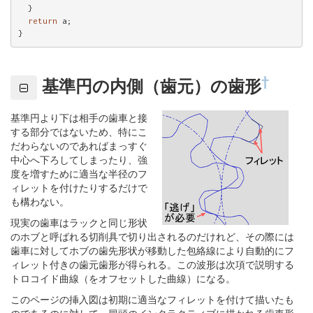
  }

return
 a;

}
†
基準円の内側（歯元）の歯形
基準円より下は相手の歯車と接
する部分ではないため、特にこ
だわらないのであればまっすぐ
中心へ下ろしてしまったり、強
度を増すために適当な半径のフ
ィレットを付けたりするだけで
も構わない。
現実の歯車はラックと同じ形状
のホブと呼ばれる切削具で切り出されるのだけれど、その際には
歯車に対してホブの歯先形状が移動した包絡線により自動的にフ
ィレット付きの歯元歯形が得られる。この波形は次項で説明する
トロコイド曲線（をオフセットした曲線）になる。
このページの挿入図は初期に適当なフィレットを付けて描いたも
のであるのに対して、冒頭のインタラクティブに描かれる歯車形