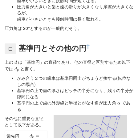
歯車が小さいときに接触時間が短くなる。
圧力角が大きいと歯と歯の滑りが大きくなり摩擦が大きくな
るが、
歯車が小さいときも接触時間は長く取れる。
圧力角は 20°とするのが一般的だそう。
†
基準円とその他の円
上の
d
は「基準円」の直径であり、他の直径と区別するため以下
d
では
d_p
と書く。
d
p
かみ合う２つの歯車は基準円同士がちょうど接する(転位な
しの場合)
基準円の上で歯の厚さはピッチの半分になり、残りの半分が
隙間になる
基準円の上で歯の外形線と半径とがなす角が圧力角
\alpha
であ
α
る
その他に重要な直径
として以下がある。
d_k=d_p+2m
歯先円
=
d
k