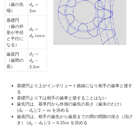
（歯の先
+
d
p
端）
2
m
基礎円
（歯の外
d_b=d_p\cos
=
d
b
形が半径
\alpha
c
o
s
d
α
と平行に
p
なる）
d_f=d_p-
歯底円
=
d
f
2.5m
（歯間の
−
d
p
底）
2.5
m
基礎円より上がインボリュート曲線になり相手の歯車と接す
る
基礎円より下は相手の歯車と接することはない
歯先円は、基準円から外側の歯先の長さ（歯末のたけ）
(d_k-
d_p)
を決める
(
−
)
/2
=
d
d
m
k
p
歯底円は、相手の歯先から歯底までの間の間隙の深さ（頂げ
き）
(d_p-
を決める
(
−
)
/2
=
0.25
d
d
m
p
k
d_k)/2=0.25m