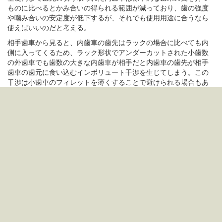
ものに比べるとかみ合いの得られる範囲が減っており、歯の強度
や噛み合いの安定度が低下するが、それでも使用用途に合うなら
使えばいいのだと考える。
相手歯車から見ると、内歯車の歯先はラックの場合に比べても内
側に入ってくるため、ラック形状でアンダーカットされた小歯数
の外歯車でも歯数の大きな内歯車が相手だと内歯車の歯先が相手
歯車の歯元に食い込むインボリュート干渉を生じてしまう。この
干渉は小歯車のフィレットを薄くすることで避けられる場合もあ
るようだ。
あるいは干渉を防ぐために圧力角を大きくしたり、転位を行うの
も有効なのだそうだ。
これとは別に、小歯車の歯数と内歯車の歯数とが近い場合には内
歯車の歯先と小歯車の歯先とがぶつかるトロコイド干渉が生じる
場合がある。
はすばの場合も含めた計算機を
工作/歯車について勉強する
3#a6919964
に置いた。 インボリュート干渉やトロコイド干渉の
有無を計算することができる。
†