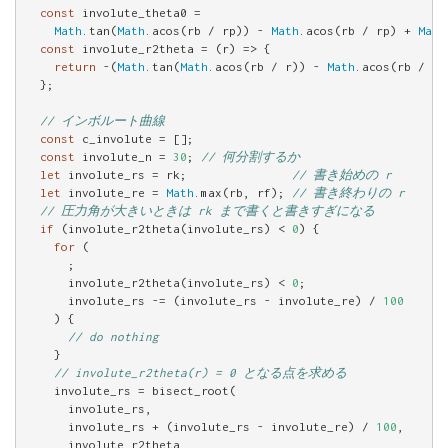
const
 involute_theta0 =

Math
.tan(
Math
.acos(rb / rp)) - 
Math
.acos(rb / rp) + 
Math
const
 involute_r2theta = (r) => {

return
 -(
Math
.tan(
Math
.acos(rb / r)) - 
Math
.acos(rb / r)
  };

// インボルート曲線
const
 c_involute = [];

const
 involute_n = 
30
; 
// 何分割するか
let
 involute_rs = rk;               
// 書き始めの r
let
 involute_re = 
Math
.max(rb, rf); 
// 書き終わりの r
// 圧力角が大きいときは rk まで書くと書きすぎになる
if
 (involute_r2theta(involute_rs) < 
0
) {

for
 (

      ;

      involute_r2theta(involute_rs) < 
0
;

      involute_rs -= (involute_rs - involute_re) / 
100
    ) {

// do nothing
    }

// involute_r2theta(r) = 0 となる点を求める
    involute_rs = bisect_root(

      involute_rs,

      involute_rs + (involute_rs - involute_re) / 
100
,

      involute_r2theta
