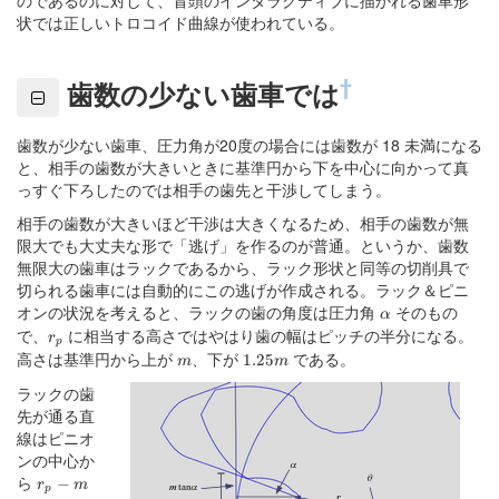
状では正しいトロコイド曲線が使われている。
†
歯数の少ない歯車では
歯数が少ない歯車、圧力角が20度の場合には歯数が 18 未満になる
と、相手の歯数が大きいときに基準円から下を中心に向かって真
っすぐ下ろしたのでは相手の歯先と干渉してしまう。
相手の歯数が大きいほど干渉は大きくなるため、相手の歯数が無
限大でも大丈夫な形で「逃げ」を作るのが普通。というか、歯数
無限大の歯車はラックであるから、ラック形状と同等の切削具で
切られる歯車には自動的にこの逃げが作成される。ラック＆ピニ
オンの状況を考えると、ラックの歯の角度は圧力角
\alpha
そのもの
α
で、
r_p
に相当する高さではやはり歯の幅はピッチの半分になる。
r
p
高さは基準円から上が
m
、下が
1.25m
である。
1.25
m
m
ラックの歯
先が通る直
線はピニオ
ンの中心か
ら
r_p-
−
r
m
p