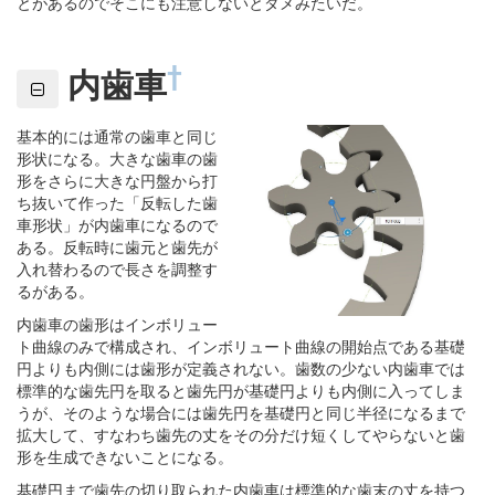
とがあるのでそこにも注意しないとダメみたいだ。
†
内歯車
基本的には通常の歯車と同じ
形状になる。大きな歯車の歯
形をさらに大きな円盤から打
ち抜いて作った「反転した歯
車形状」が内歯車になるので
ある。反転時に歯元と歯先が
入れ替わるので長さを調整す
るがある。
内歯車の歯形はインボリュー
ト曲線のみで構成され、インボリュート曲線の開始点である基礎
円よりも内側には歯形が定義されない。歯数の少ない内歯車では
標準的な歯先円を取ると歯先円が基礎円よりも内側に入ってしま
うが、そのような場合には歯先円を基礎円と同じ半径になるまで
拡大して、すなわち歯先の丈をその分だけ短くしてやらないと歯
形を生成できないことになる。
基礎円まで歯先の切り取られた内歯車は標準的な歯末の丈を持つ