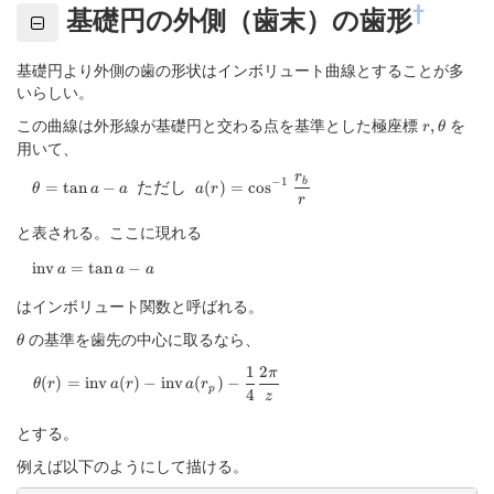
†
基礎円の外側（歯末）の歯形
基礎円より外側の歯の形状はインボリュート曲線とすることが多
いらしい。
この曲線は外形線が基礎円と交わる点を基準とした極座標
r,\theta
を
,
r
θ
用いて、
r
\theta=\tan a-a\ \ \text{ただし}\ \ a(r)=\cos^{-1}\frac{r_
−
1
b
=
t
a
n
−
ただし
(
)
=
c
o
s
θ
a
a
a
r
r
と表される。ここに現れる
\mathrm{inv}\,a=\tan a-a
inv
=
t
a
n
−
a
a
a
はインボリュート関数と呼ばれる。
\theta
の基準を歯先の中心に取るなら、
θ
1
2
π
\begin{aligned} \theta(r)=\mathrm{inv}\, a(r) - \mathrm{inv
(
)
=
inv
(
)
−
inv
(
)
−
θ
r
a
r
a
r
p
4
z
とする。
例えば以下のようにして描ける。