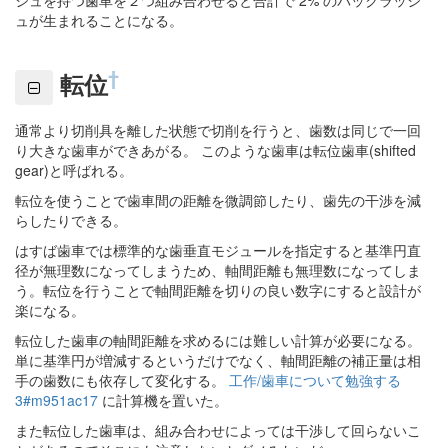
ュが生まれることになる。
†
転位
通常より切削具を離した状態で切削を行うと、歯数は同じで一回
り大きな歯車ができあがる。 このような歯車は転位歯車(shifted
gear)と呼ばれる。
転位を使うことで歯車間の距離を微調節したり、歯先の干渉を減
らしたりできる。
はすば歯車では標準的な歯垂直モジュールを指定すると基準円直
径が無理数になってしまうため、軸間距離も無理数になってしま
う。転位を行うことで軸間距離を切りの良い数字にすると設計が
楽になる。
転位した歯車の軸間距離を求めるには難しい計算が必要になる。
単に基準円が増減するというだけでなく、軸間距離の補正量は相
手の歯数にも依存して変化する。
工作/歯車について勉強する
3#m951ac17
に計算機を置いた。
また転位した歯車は、組み合わせによっては干渉して回らないこ