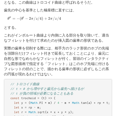
となる。この曲線はトロコイド曲線と呼ばれるそうだ。
歯先の中心を基準とした極座標に直すには、
′′
′
\theta''=-(\theta'-2\pi/z/4)+2\pi/z/4
=
−
(
−
2
/
/4
)
+
2
/
/4
θ
θ
π
z
π
z
とする。
これがインボルート曲線より内側に入る部分を取り除いて、適当
なフィレットを付けて求めたのが挿入図の歯車の形状である。
実際の歯車を切削する際には、相手方のラック形状のホブの先端
を頂隙分だけフィレット付きで延長しておくことにより、歯元に
自然な形でなめらかなフィレットが付く。冒頭のインタラクティ
ブな図形描画で指定する「フィレット」はこのホブ先端に付ける
フィレットの径のことで、描かれる歯車の形状に必ずしもこの系
の円弧が現れるわけではない。
// トロコイド曲線
// t = 0 から増やすと歯元から歯先へ描けるが
// t が負の領域が必要になることもある
const
 trochoid = (t) => {

let
 y = (
Math
.PI * m) / 
4
 - m * 
Math
.tan(a) + rp * t;

let
 x = rp - m;

let
 r = 
Math
.sqrt(x * x + y * y);
