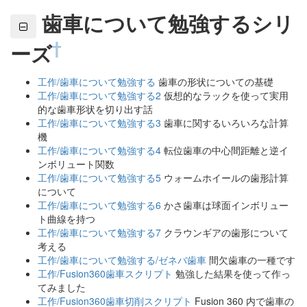
歯車について勉強するシリ
†
ーズ
工作/歯車について勉強する
歯車の形状についての基礎
工作/歯車について勉強する2
仮想的なラックを使って実用
的な歯車形状を切り出す話
工作/歯車について勉強する3
歯車に関するいろいろな計算
機
工作/歯車について勉強する4
転位歯車の中心間距離と逆イ
ンボリュート関数
工作/歯車について勉強する5
ウォームホイールの歯形計算
について
工作/歯車について勉強する6
かさ歯車は球面インボリュー
ト曲線を持つ
工作/歯車について勉強する7
クラウンギアの歯形について
考える
工作/歯車について勉強する/ゼネバ歯車
間欠歯車の一種です
工作/Fusion360歯車スクリプト
勉強した結果を使って作っ
てみました
工作/Fusion360歯車切削スクリプト
Fusion 360 内で歯車の