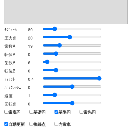
ﾓｼﾞｭｰﾙ
80
圧力角
20
歯数A
19
転位A
0
歯数B
6
転位B
0
ﾌｨﾚｯﾄ
0.4
ﾊﾞｯｸﾗｯｼｭ
0
速度
1
回転角
0
歯底円
基礎円
基準円
歯先円
自動更新
接続点
内歯車