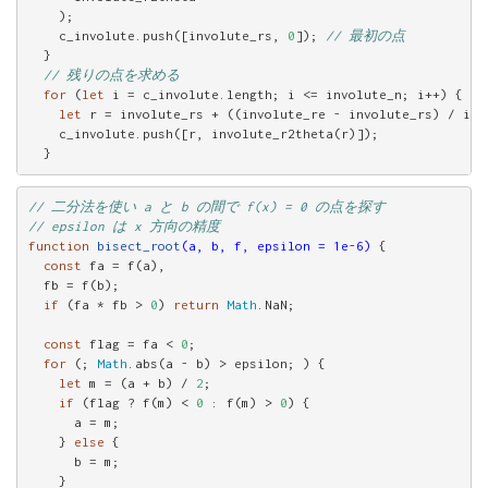
    );

    c_involute.push([involute_rs, 
0
]); 
// 最初の点
  }

// 残りの点を求める
for
 (
let
 i = c_involute.length; i <= involute_n; i++) {

let
 r = involute_rs + ((involute_re - involute_rs) / invo
    c_involute.push([r, involute_r2theta(r)]);

  }
// 二分法を使い a と b の間で f(x) = 0 の点を探す
// epsilon は x 方向の精度
function
bisect_root
(a, b, f, epsilon = 1e-6)
{

const
 fa = f(a),

  fb = f(b);

if
 (fa * fb > 
0
) 
return
Math
.NaN;

const
 flag = fa < 
0
;

for
 (; 
Math
.abs(a - b) > epsilon; ) {

let
 m = (a + b) / 
2
;

if
 (flag ? f(m) < 
0
 : f(m) > 
0
) {

      a = m;

    } 
else
 {

      b = m;

    }
