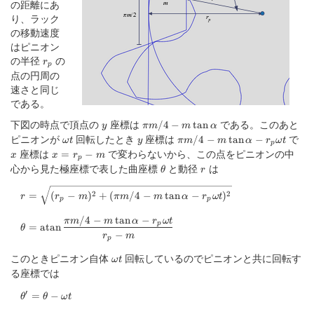
m
の距離にあ
り、ラック
の移動速度
はピニオン
の半径
r_p
の
r
p
点の円周の
速さと同じ
である。
下図の時点で頂点の
y
座標は
\pi
である。このあと
/4
−
t
a
n
y
πm
m
α
m/4-
ピニオンが
\omega
回転したとき
y
座標は
\pi m/4-m
で
x
/4
−
t
a
n
−
ω
t
y
πm
m
α
r
ω
t
p
m
t
\tan
座標は
x=r_p-
で変わらないから、この点をピニオンの中
=
−
x
x
r
m
p
\tan
\alpha-
m
心から見た極座標で表した曲座標
\theta
と動径
r
は
θ
r
\alpha
r_p\omega
t
r=\sqrt{(r_p-m)^2+(\pi m/4-m \tan \alpha-r_p\omega t)^2}
2
2
=
(
−
)
+
(
/4
−
t
a
n
−
)
r
r
m
πm
m
α
r
ω
t
p
p
/4
−
t
a
n
−
\theta=\text{atan}\,\frac{\pi m/4-m \tan \alpha-r_p\omeg
πm
m
α
r
ω
t
p
=
atan
θ
−
r
m
p
このときピニオン自体
\omega
回転しているのでピニオンと共に回転す
ω
t
t
る座標では
′
\theta'=\theta-\omega t
=
−
θ
θ
ω
t