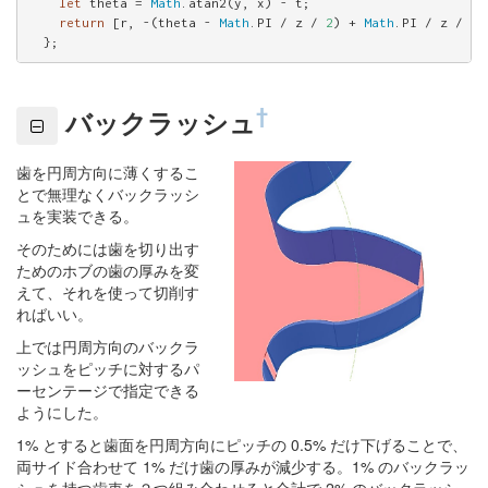
let
 theta = 
Math
.atan2(y, x) - t;

return
 [r, -(theta - 
Math
.PI / z / 
2
) + 
Math
.PI / z / 
2
];
  };
†
バックラッシュ
歯を円周方向に薄くするこ
とで無理なくバックラッシ
ュを実装できる。
そのためには歯を切り出す
ためのホブの歯の厚みを変
えて、それを使って切削す
ればいい。
上では円周方向のバックラ
ッシュをピッチに対するパ
ーセンテージで指定できる
ようにした。
1% とすると歯面を円周方向にピッチの 0.5% だけ下げることで、
両サイド合わせて 1% だけ歯の厚みが減少する。1% のバックラッ
シュを持つ歯車を２つ組み合わせると合計で 2% のバックラッシ